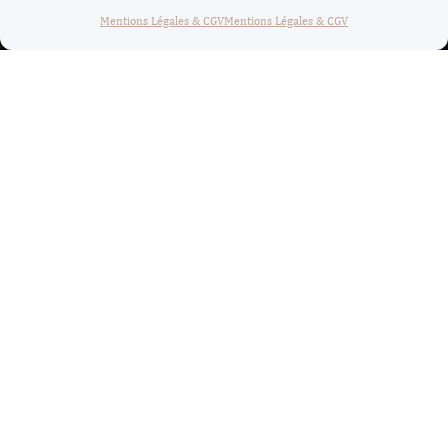
Mentions Légales & CGV
Mentions Légales & CGV
ACCUEIL
NOTRE HISTOIRE
NOS CHAMPAGNES
NOUS CONTACTER
COMMANDER